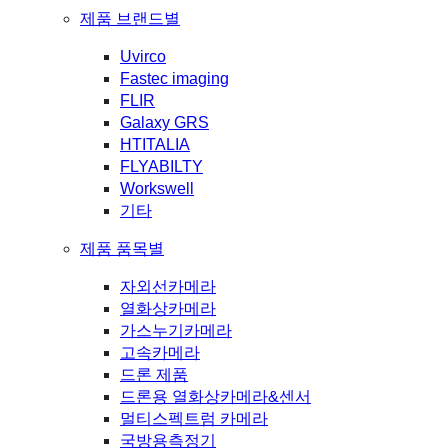
제품 브랜드별
Uvirco
Fastec imaging
FLIR
Galaxy GRS
HTITALIA
FLYABILTY
Workswell
기타
제품 품목별
자외선카메라
열화상카메라
가스누기카메라
고속카메라
드론 제품
드론용 열화상카메라&센서
멀티스펙트럼 카메라
국방용측정기