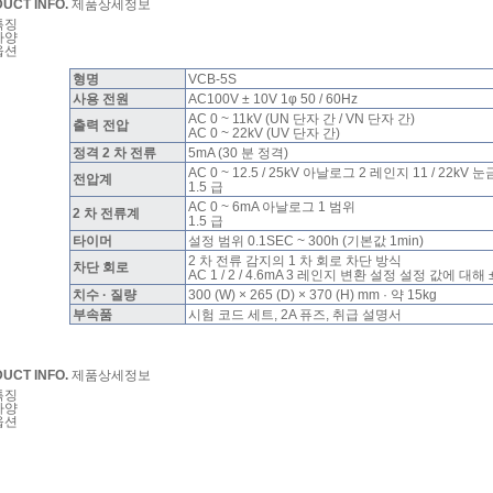
UCT INFO.
제품상세정보
특징
사양
옵션
형명
VCB-5S
사용 전원
AC100V ± 10V 1φ 50 / 60Hz
AC 0 ~ 11kV (UN 단자 간 / VN 단자 간)
출력 전압
AC 0 ~ 22kV (UV 단자 간)
정격 2 차 전류
5mA (30 분 정격)
AC 0 ~ 12.5 / 25kV 아날로그 2 레인지 11 / 22kV
전압계
1.5 급
AC 0 ~ 6mA 아날로그 1 범위
2 차 전류계
1.5 급
타이머
설정 범위 0.1SEC ~ 300h (기본값 1min)
2 차 전류 감지의 1 차 회로 차단 방식
차단 회로
AC 1 / 2 / 4.6mA 3 레인지 변환 설정 설정 값에 대해
치수 · 질량
300 (W) × 265 (D) × 370 (H) mm · 약 15kg
부속품
시험 코드 세트, 2A 퓨즈, 취급 설명서
UCT INFO.
제품상세정보
특징
사양
옵션