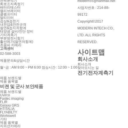
전력분석기
modern55@hanmail.net
회로소자측정기
배터리테스터
사업자번호 : 214-88-
캘리브레이터
클램프미터
99172
멀티미터
검상&검전기
Copyright©2017
내전압&안전규격
절연&접지저항계
MODERN INTECH CO.,
태양광 설비/진단 장비
기타계측기
LTD. ALL RIGHTS
부분방전시험기
활선메가(절연저항계)
RESERVED.
초음파 카메라
고객센터
사이트맵
02-588-3003
회사소개
제품문의&상담시간
회사소개
월~금 : AM 9:00 ~ PM 6:00
점심시간 : 12:00 ~ 1:00
찾아오시는 길
전기전자계측기
제품 브랜드별
제품 품목별
비젼 및 군사 보안제품
제품 브랜드별
Uvirco
Fastec imaging
FLIR
Galaxy GRS
HTITALIA
FLYABILTY
Workswell
기타
제품 품목별
자외선카메라