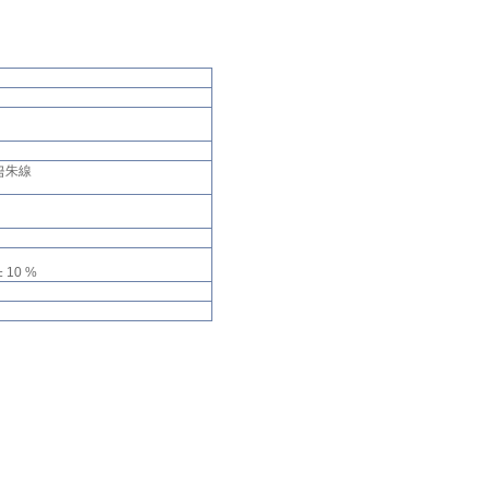
 눈금朱線
 ± 10 %