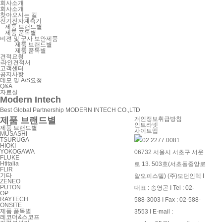
회사소개
회사소개
찾아오시는 길
전기전자계측기
제품 브랜드별
제품 품목별
비젼 및 군사 보안제품
제품 브랜드별
제품 품목별
견적요청
온라인견적서
고객센터
공지사항
데모 및 A/S요청
Q&A
자료실
Modern Intech
Best Global Partnership MODERN INTECH CO.,LTD
제품 브랜드별
개인정보취급방침
인트라넷
제품 브랜드별
사이트맵
MUSASHI
TSURUGA
HIOKI
YOKOGAWA
06732 서울시 서초구 서운
FLUKE
Htitalia
로 13. 503호(서초동중앙로
FLIR
기타
얄오피스텔) (주)모던인텍 I
ZENEO
PUTON
대표 : 송영곤 I Tel : 02-
OP
RAYTECH
588-3003 I Fax : 02-588-
ONSITE
제품 품목별
3553 I E-mail :
레코더&스코프