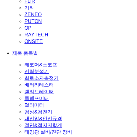
FLIR
기타
ZENEO
PUTON
OP
RAYTECH
ONSITE
제품 품목별
레코더&스코프
전력분석기
회로소자측정기
배터리테스터
캘리브레이터
클램프미터
멀티미터
검상&검전기
내전압&안전규격
절연&접지저항계
태양광 설비/진단 장비