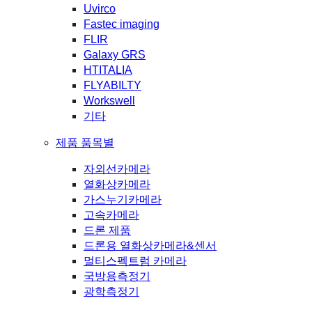
Uvirco
Fastec imaging
FLIR
Galaxy GRS
HTITALIA
FLYABILTY
Workswell
기타
제품 품목별
자외선카메라
열화상카메라
가스누기카메라
고속카메라
드론 제품
드론용 열화상카메라&센서
멀티스펙트럼 카메라
국방용측정기
광학측정기