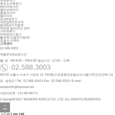
전력분석기
회로소자측정기
배터리테스터
캘리브레이터
클램프미터
멀티미터
검상&검전기
내전압&안전규격
절연&접지저항계
태양광 설비/진단 장비
기타계측기
부분방전시험기
활선메가(절연저항계)
초음파 카메라
고객센터
02-588-3003
제품문의&상담시간
월~금 : AM 9:00 ~ PM 6:00
점심시간 : 12:00 ~ 1:00
06732 서울시 서초구 서운로 13. 503호(서초동중앙로얄오피스텔) (주)모던인텍 I 대
표 : 송영곤 I Tel : 02-588-3003 I Fax : 02-588-3553 I E-mail :
modern55@hanmail.net
사업자번호 : 214-88-99172
Copyright©2017 MODERN INTECH CO., LTD. ALL RIGHTS RESERVED.