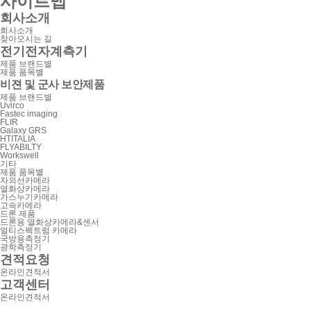
사이트맵
회사소개
회사소개
찾아오시는 길
전기전자계측기
제품 브랜드별
제품 품목별
비젼 및 군사 보안제품
제품 브랜드별
Uvirco
Fastec imaging
FLIR
Galaxy GRS
HTITALIA
FLYABILTY
Workswell
기타
제품 품목별
자외선카메라
열화상카메라
가스누기카메라
고속카메라
드론 제품
드론용 열화상카메라&센서
멀티스펙트럼 카메라
국방용측정기
광학측정기
견적요청
온라인견적서
고객센터
온라인견적서