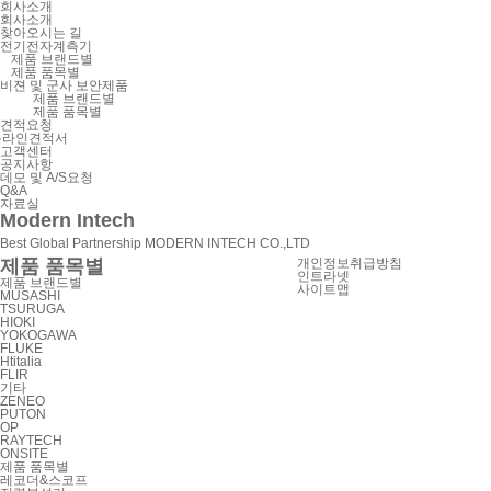
회사소개
회사소개
찾아오시는 길
전기전자계측기
제품 브랜드별
제품 품목별
비젼 및 군사 보안제품
제품 브랜드별
제품 품목별
견적요청
온라인견적서
고객센터
공지사항
데모 및 A/S요청
Q&A
자료실
Modern Intech
Best Global Partnership MODERN INTECH CO.,LTD
제품 품목별
개인정보취급방침
인트라넷
제품 브랜드별
사이트맵
MUSASHI
TSURUGA
HIOKI
YOKOGAWA
FLUKE
Htitalia
FLIR
기타
ZENEO
PUTON
OP
RAYTECH
ONSITE
제품 품목별
레코더&스코프